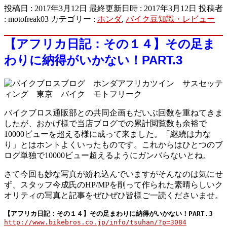
投稿日 : 2017年3月12日
最終更新日時 : 2017年3月12日
投稿者
:
motofreak03
カテゴリー :
ホンダ
,
バイク豆知識・レビュー
【アフリカ日記：その１４】その足ま
わりに納得がいかない！PART.3
バイクブロス通販部との共同企画もだいぶ回数を重ねてきま
したが、おかげ様で当店ブログでの累計閲覧数も余裕で
10000ビューを超える様に成って来ました。「継続は力な
り」とはホントよくいったものです。これからはひとつのブ
ログ単独で10000ビュー超えるようにガンバらないとね。
さて今回も妙な写真が紛れ込んでいますがそんなのは気にせ
ず、スタッフ今成氏のHP/MPを削って作られた素晴らしいク
オリティの写真と記事をぜひぜひ皆様ご一読くださいませ。
http://www.bikebros.co.jp/info/tsuhan/?p=3084
