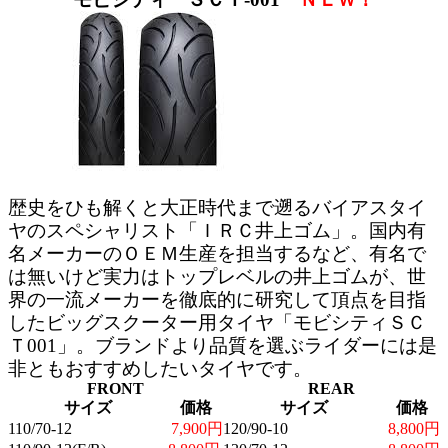
歴史をひも解くと大正時代まで遡るバイアスタイ
ヤのスペシャリスト「ＩＲＣ井上ゴム」。国内有
名メーカーのＯＥＭ生産を担当するなど、有名で
は無いけど実力はトップレベルの井上ゴムが、世
界の一流メーカーを徹底的に研究して頂点を目指
したビッグスクーター用タイヤ「モビシティＳＣ
Ｔ001」。ブランドより品質を選ぶライダーには是
非ともおすすめしたいタイヤです。
FRONT
REAR
サイズ
価格
サイズ
価格
110/70-12
7,900円
120/90-10
8,800円