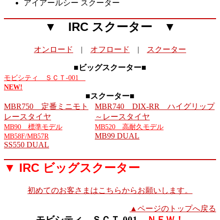
アイアールシー スクーター
▼ IRC スクーター ▼
オンロード
|
オフロード
|
スクーター
■ビッグスクーター■
モビシティ ＳＣＴ-001
NEW!
■スクーター■
MBR750 定番ミニモト
MBR740 DIX-RR ハイグリップ
レースタイヤ
～レースタイヤ
MB90 標準モデル
MB520 高耐久モデル
MB99 DUAL
MB58F/MB57R
SS550 DUAL
▼ IRC ビッグスクーター
初めてのお客さまはこちらからお願いします。
▲ページのトップへ戻る
モビシティ ＳＣＴ-001
ＮＥＷ！