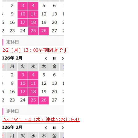
2/2（月）13：00早期閉店です
2/3（火）・4（水）連休のおしらせ