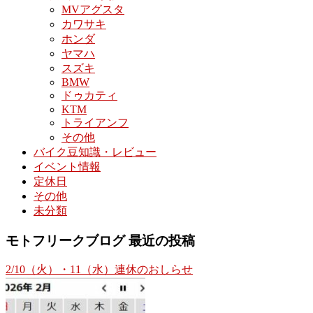
MVアグスタ
カワサキ
ホンダ
ヤマハ
スズキ
BMW
ドゥカティ
KTM
トライアンフ
その他
バイク豆知識・レビュー
イベント情報
定休日
その他
未分類
モトフリークブログ 最近の投稿
2/10（火）・11（水）連休のおしらせ