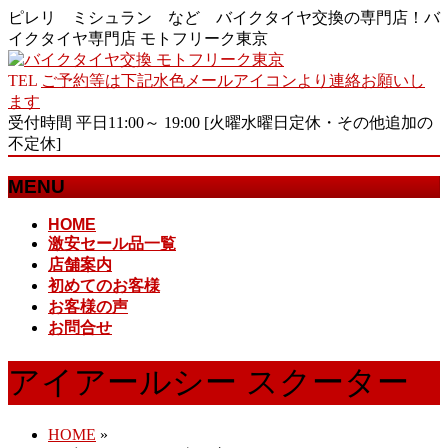
ピレリ ミシュラン など バイクタイヤ交換の専門店！バ
イクタイヤ専門店 モトフリーク東京
TEL
ご予約等は下記水色メールアイコンより連絡お願いし
ます
受付時間 平日11:00～ 19:00 [火曜水曜日定休・その他追加の
不定休]
MENU
メ
HOME
激安セール品一覧
ニ
店舗案内
ュ
初めてのお客様
ー
お客様の声
を
お問合せ
飛
ば
す
アイアールシー スクーター
HOME
»