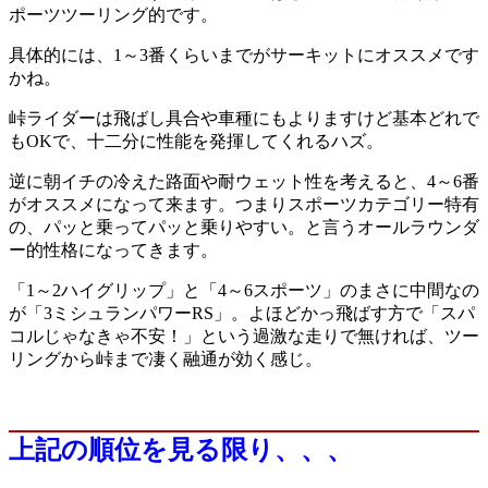
ポーツツーリング的です。
具体的には、1～3番くらいまでがサーキットにオススメです
かね。
峠ライダーは飛ばし具合や車種にもよりますけど基本どれで
もOKで、十二分に性能を発揮してくれるハズ。
逆に朝イチの冷えた路面や耐ウェット性を考えると、4～6番
がオススメになって来ます。つまりスポーツカテゴリー特有
の、パッと乗ってパッと乗りやすい。と言うオールラウンダ
ー的性格になってきます。
「1～2ハイグリップ」と「4～6スポーツ」のまさに中間なの
が「3ミシュランパワーRS」。よほどかっ飛ばす方で「スパ
コルじゃなきゃ不安！」という過激な走りで無ければ、ツー
リングから峠まで凄く融通が効く感じ。
上記の順位を見る限り、、、