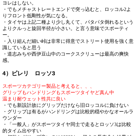
ヨレはしない。
・でもメチャストレートエンドで突っ込むと、ロッコル2よ
りフロント低剛性が気になる。
・タイヤは上記二種より少し丸くて、パタパタ倒れるという
よりクルっと旋回半径が小さい。と言う意味でスポーティ
ー。
・入り組んだ細い峠は非常に得意でストリート使用を強く意
識していると思う
・道志みちや西伊豆山中のコークスクリューは最高の爽快
感。
4）ピレリ ロッソ3
スポーツカテゴリー製品と考えると、、、
グリップもハンドリングもスポーツタイヤど真ん中
温まり耐ウェット性共に良い
・でも新設計故にグリップだけなら旧ロッコルに負けない
・グリップは有るがハンドリングは比較的穏やかなオールラ
ウンダー
・「一般人」がスポーツタイヤ同士で走るとロッソ3は比較
的タイム出やすい