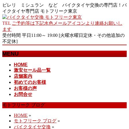
ピレリ ミシュラン など バイクタイヤ交換の専門店！バ
イクタイヤ専門店 モトフリーク東京
TEL
ご予約等は下記水色メールアイコンより連絡お願いし
ます
受付時間 平日11:00～ 19:00 [火曜水曜日定休・その他追加の
不定休]
MENU
メ
HOME
激安セール品一覧
ニ
店舗案内
ュ
初めてのお客様
ー
お客様の声
を
お問合せ
飛
ば
モトフリーク ブログ
す
HOME
»
モトフリーク ブログ
»
バイクタイヤ交換
»