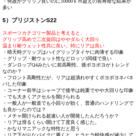
・何故かグリップ良いのに10000ｋｍ超えの長寿命な結果が
多い
5）ブリジストンS22
スポーツカテゴリー製品と考えると、、、
グリップ高めで二次旋回はややダルく大回り
温まり耐ウェット性共に良い。特にリアは良い
・晴天時グリップはハイグリップタイヤに肉薄する印象
・グリップ・耐ウェット性などロッソ3同様で良い
・ダンロップQ4みたいに前高剛性、後ポヨポヨがトレンド
なのか？
・フロント高剛性だが、リアは超潰れやすくポヨポヨネバネ
バした印象
・コーナー前半はシャープで後半は鈍重でやや大回りな印象
・でも大きくアクセルを開けられる
・一般人が一般道でも小回りが効く、普通のハンドリングで
も良かったのでは？
・メチャ開けられる超速い人が開発したんだろうか？
・リアは滑るくらい開けて丁度良く感じた。
・かなりマニアックな特性だと思う
・リア下がりなバイクに履くと、ヒラヒラ軽快感が減少して