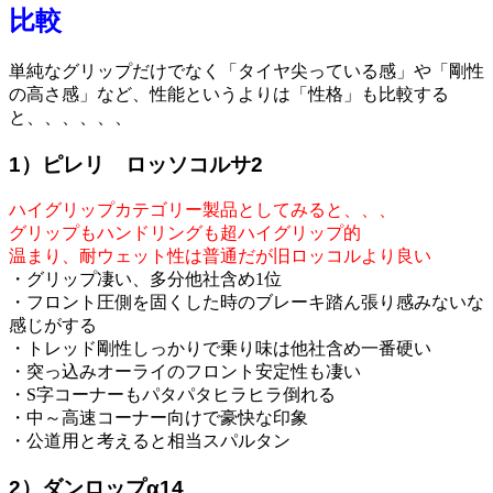
比較
単純なグリップだけでなく「タイヤ尖っている感」や「剛性
の高さ感」など、性能というよりは「性格」も比較する
と、、、、、、
1）ピレリ ロッソコルサ2
ハイグリップカテゴリー製品としてみると、、、
グリップもハンドリングも超ハイグリップ的
温まり、耐ウェット性は普通だが旧ロッコルより良い
・グリップ凄い、多分他社含め1位
・フロント圧側を固くした時のブレーキ踏ん張り感みないな
感じがする
・トレッド剛性しっかりで乗り味は他社含め一番硬い
・突っ込みオーライのフロント安定性も凄い
・S字コーナーもパタパタヒラヒラ倒れる
・中～高速コーナー向けで豪快な印象
・公道用と考えると相当スパルタン
2）ダンロップα14