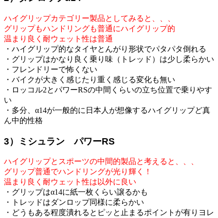
ハイグリップカテゴリー製品としてみると、、、
グリップもハンドリングも普通にハイグリップ的
温まり良く耐ウェット性は普通
・ハイグリップ的なタイヤとんがり形状でパタパタ倒れる
・グリップはかなり良く乗り味（トレッド）は少し柔らかい
・フレンドリーで怖くない
・バイクが大きく感じたり重く感じる変化も無い
・ロッコル2とパワーRSの中間くらいの立ち位置で乗りやす
い
・多分、α14が一般的に日本人が想像するハイグリップど真
ん中的性格
3）ミシュラン パワーRS
ハイグリップとスポーツの中間的製品と考えると、、、
グリップ普通でハンドリングが光り輝く！
温まり良く耐ウェット性は以外に良い
・グリップはα14に紙一枚くらい譲るかも
・トレッドはダンロップ同様に柔らかい
・どうもある程度潰れるとピッと止まるポイントが有りヨレ