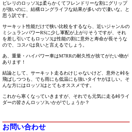
ピレリのロッソ3は柔らかくてフレンドリーな割にグリップ
が強いのに、結構ロングライフな結果が多いので凄いな。と
思う訳です。
サーキット性能だけで狭い比較をするなら、近いジャンルの
ミシュランパワーRSに少し軍配が上がりそうですが、それ
を差し引いてもロッソ3は性能の割に意外と寿命が長そうな
ので、コスパは良いと言えるでしょう。
あ、重量・ハイパワー車はM7RRの耐久性が捨てがたい物が
あります！
結論として、サーキット走るわけじゃないけど、意外と峠を
飛ばしつつも、でも雨にも低温にも強いタイヤがほしい。そ
んな方にはロッソ3はとてもオススメです。
これから寒くなっていきますが、それでも元気に走る峠ライ
ダーの皆さんロッソ3いかがでしょうか？
お問い合わせ