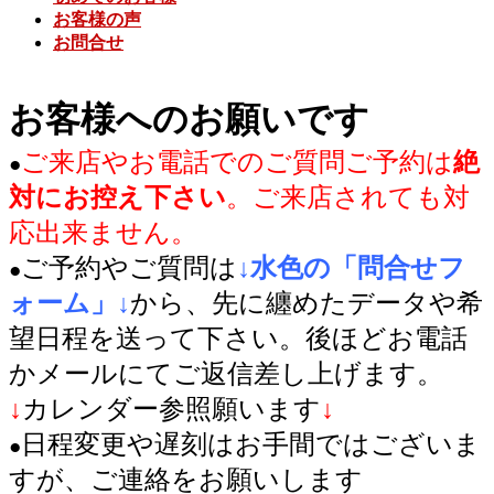
お客様の声
を
お問合せ
飛
ば
・
す
お客様へのお願いです
ご来店やお電話でのご質問ご予約は
絶
●
対にお控え下さい
。ご来店されても対
応出来ません。
ご予約やご質問は
↓水色の「問合せフ
●
ォーム」
↓
から、先に纏めたデータや希
望日程を送って下さい。
後ほどお電話
かメールにてご返信差し上げます。
↓
カレンダー参照願います
↓
日程変更や遅刻はお手間ではございま
●
すが、ご連絡をお願いします