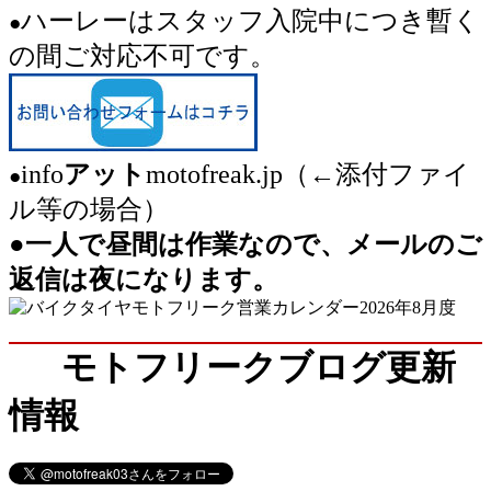
ハーレーは
スタッフ入院中につき暫く
●
の間ご対応不可です。
info
アット
motofreak.jp（
←
添付ファイ
●
ル等の場合）
●一人で昼間は作業なので、メールのご
返信は夜になります。
モトフリークブログ更新
情報