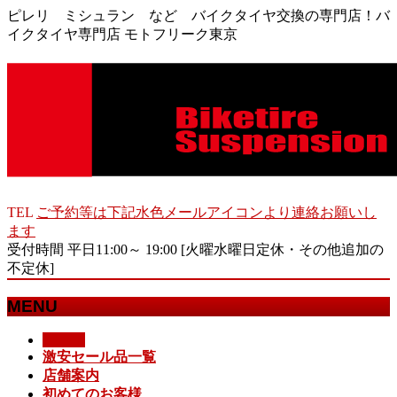
ピレリ ミシュラン など バイクタイヤ交換の専門店！バ
イクタイヤ専門店 モトフリーク東京
TEL
ご予約等は下記水色メールアイコンより連絡お願いし
ます
受付時間 平日11:00～ 19:00 [火曜水曜日定休・その他追加の
不定休]
MENU
メ
HOME
激安セール品一覧
ニ
店舗案内
ュ
初めてのお客様
ー