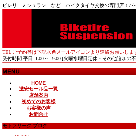
ピレリ ミシュラン など バイクタイヤ交換の専門店！バ
TEL ご予約等は下記水色メールアイコンより連絡お願いしま
受付時間 平日11:00～ 19:00 [火曜水曜日定休・その他追加の
MENU
メ
HOME
激安セール品一覧
ニ
店舗案内
ュ
初めてのお客様
ー
お客様の声
を
お問合せ
飛
ば
モトフリーク ブログ
す