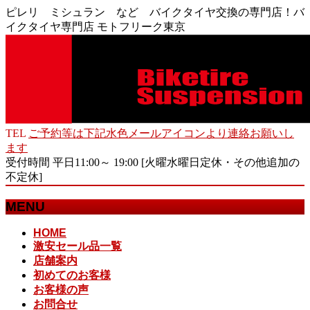
ピレリ ミシュラン など バイクタイヤ交換の専門店！バ
イクタイヤ専門店 モトフリーク東京
TEL
ご予約等は下記水色メールアイコンより連絡お願いし
ます
受付時間 平日11:00～ 19:00 [火曜水曜日定休・その他追加の
不定休]
MENU
メ
HOME
激安セール品一覧
ニ
店舗案内
ュ
初めてのお客様
ー
お客様の声
を
お問合せ
飛