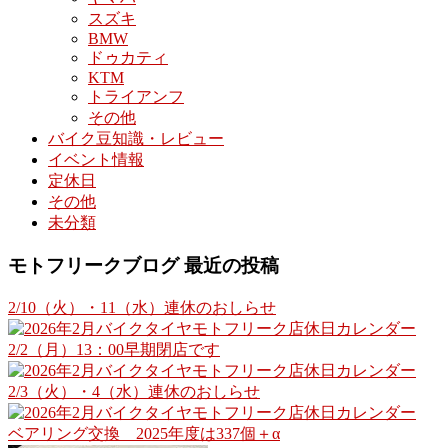
スズキ
BMW
ドゥカティ
KTM
トライアンフ
その他
バイク豆知識・レビュー
イベント情報
定休日
その他
未分類
モトフリークブログ 最近の投稿
2/10（火）・11（水）連休のおしらせ
2/2（月）13：00早期閉店です
2/3（火）・4（水）連休のおしらせ
ベアリング交換 2025年度は337個＋α