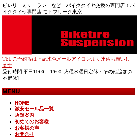
ピレリ ミシュラン など バイクタイヤ交換の専門店！バ
イクタイヤ専門店 モトフリーク東京
TEL
ご予約等は下記水色メールアイコンより連絡お願いし
ます
受付時間 平日11:00～ 19:00 [火曜水曜日定休・その他追加の
不定休]
MENU
メ
HOME
激安セール品一覧
ニ
店舗案内
ュ
初めてのお客様
ー
お客様の声
を
お問合せ
飛