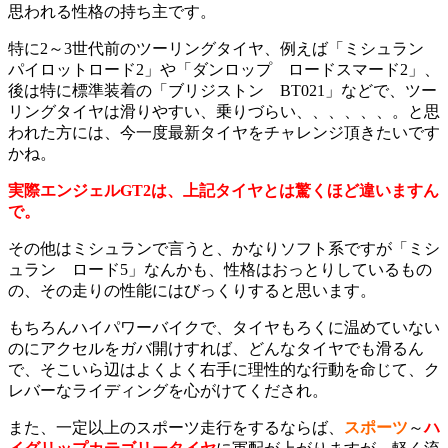
思われる性格の持ち主です。
特に2～3世代前のツーリングタイヤ、例えば「ミシュラン
パイロットロード2」や「ダンロップ ロードスマード2」、
後は特に標準装着の「ブリジストン BT021」などで、ツー
リングタイヤは滑りやすい、乗りづらい、、、、、、。と思
われた方には、今一度最新タイヤをチャレンジ頂きたいです
かね。
実際エンジェルGT2は、上記タイヤとは驚くほど違いますん
で。
その他はミシュランで言うと、かなりソフト系ですが「ミシ
ュラン ロード5」なんかも、性格はおっとりしているもの
の、その走りの性能にはびっくりすると思います。
もちろんハイパワーバイクで、タイヤもろくに温めていない
のにアクセルをガバ開けすれば、どんなタイヤでも滑るん
で、そこいら辺はよくよく右手に理性的な行動を命じて、ク
レバーなライディングを心がけてくだされ。
また、一定以上のスポーツ走行をするならば、
スポーツ
～
ハ