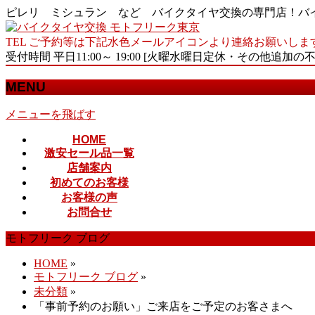
ピレリ ミシュラン など バイクタイヤ交換の専門店！バ
TEL ご予約等は下記水色メールアイコンより連絡お願いしま
受付時間 平日11:00～ 19:00 [火曜水曜日定休・その他追加の
MENU
メニューを飛ばす
HOME
激安セール品一覧
店舗案内
初めてのお客様
お客様の声
お問合せ
モトフリーク ブログ
HOME
»
モトフリーク ブログ
»
未分類
»
「事前予約のお願い」ご来店をご予定のお客さまへ