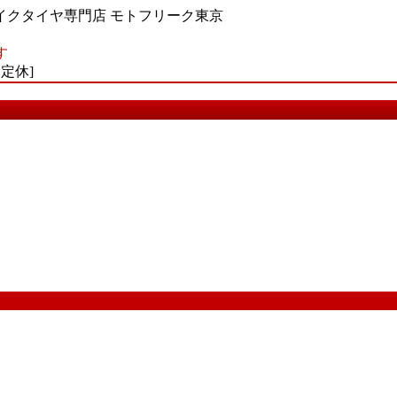
イクタイヤ専門店 モトフリーク東京
す
不定休]