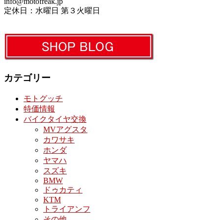
info@motofreak.jp
定休日：水曜日 第３火曜日
カテゴリー
モトグッチ
特価情報
バイクタイヤ交換
MVアグスタ
カワサキ
ホンダ
ヤマハ
スズキ
BMW
ドゥカティ
KTM
トライアンフ
その他