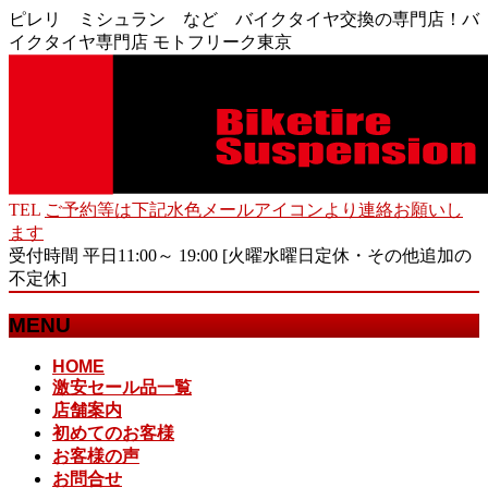
ピレリ ミシュラン など バイクタイヤ交換の専門店！バ
イクタイヤ専門店 モトフリーク東京
TEL
ご予約等は下記水色メールアイコンより連絡お願いし
ます
受付時間 平日11:00～ 19:00 [火曜水曜日定休・その他追加の
不定休]
MENU
メ
HOME
激安セール品一覧
ニ
店舗案内
ュ
初めてのお客様
ー
お客様の声
を
お問合せ
飛