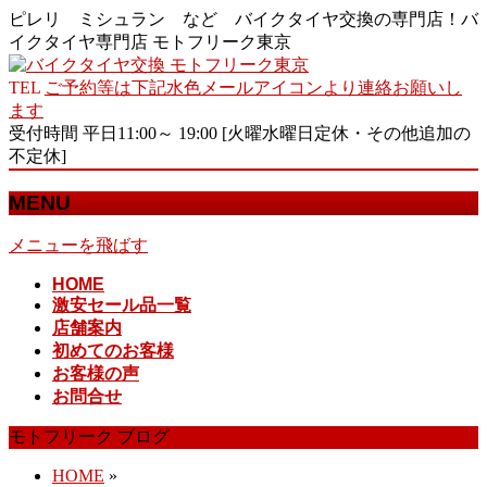
ピレリ ミシュラン など バイクタイヤ交換の専門店！バ
イクタイヤ専門店 モトフリーク東京
TEL
ご予約等は下記水色メールアイコンより連絡お願いし
ます
受付時間 平日11:00～ 19:00 [火曜水曜日定休・その他追加の
不定休]
MENU
メニューを飛ばす
HOME
激安セール品一覧
店舗案内
初めてのお客様
お客様の声
お問合せ
モトフリーク ブログ
HOME
»