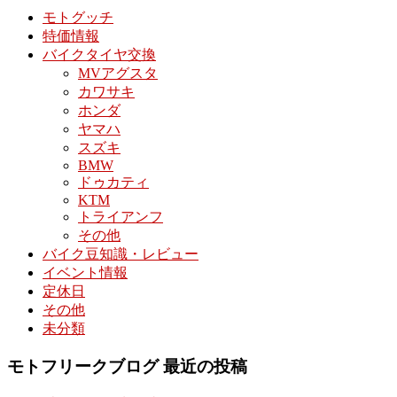
モトグッチ
特価情報
バイクタイヤ交換
MVアグスタ
カワサキ
ホンダ
ヤマハ
スズキ
BMW
ドゥカティ
KTM
トライアンフ
その他
バイク豆知識・レビュー
イベント情報
定休日
その他
未分類
モトフリークブログ 最近の投稿