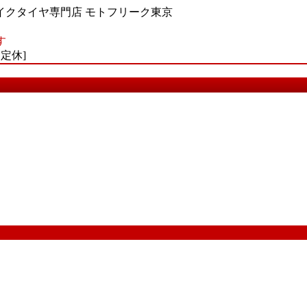
イクタイヤ専門店 モトフリーク東京
す
不定休]