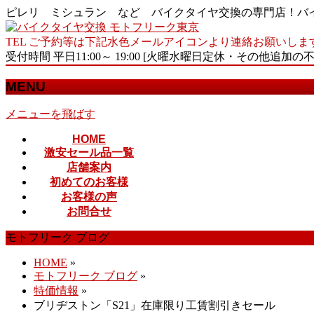
ピレリ ミシュラン など バイクタイヤ交換の専門店！バ
TEL ご予約等は下記水色メールアイコンより連絡お願いしま
受付時間 平日11:00～ 19:00 [火曜水曜日定休・その他追加の
MENU
メニューを飛ばす
HOME
激安セール品一覧
店舗案内
初めてのお客様
お客様の声
お問合せ
モトフリーク ブログ
HOME
»
モトフリーク ブログ
»
特価情報
»
ブリヂストン「S21」在庫限り工賃割引きセール