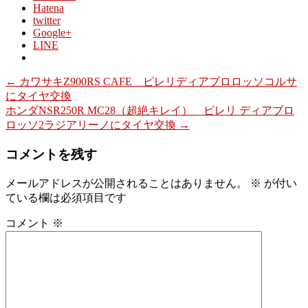
Hatena
twitter
Google+
LINE
←
カワサキZ900RS CAFE ピレリディアブロロッソコルサ
にタイヤ交換
ホンダNSR250R MC28（超絶キレイ） ピレリ ディアブロ
ロッソ2ラジアリーノにタイヤ交換
→
コメントを残す
メールアドレスが公開されることはありません。
※
が付い
ている欄は必須項目です
コメント
※