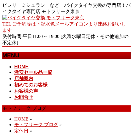
ピレリ ミシュラン など バイクタイヤ交換の専門店！バ
イクタイヤ専門店 モトフリーク東京
TEL
ご予約等は下記水色メールアイコンより連絡お願いし
ます
受付時間 平日11:00～ 19:00 [火曜水曜日定休・その他追加の
不定休]
MENU
メ
HOME
激安セール品一覧
ニ
店舗案内
ュ
初めてのお客様
ー
お客様の声
を
お問合せ
飛
ば
モトフリーク ブログ
す
HOME
»
モトフリーク ブログ
»
定休日
»