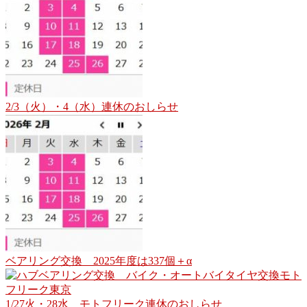
2/3（火）・4（水）連休のおしらせ
ベアリング交換 2025年度は337個＋α
1/27火・28水 モトフリーク連休のおしらせ