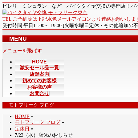
ピレリ ミシュラン など バイクタイヤ交換の専門店！バ
TEL ご予約等は下記水色メールアイコンより連絡お願いしま
受付時間 平日11:00～ 19:00 [火曜水曜日定休・その他追加の
MENU
メニューを飛ばす
HOME
激安セール品一覧
店舗案内
初めてのお客様
お客様の声
お問合せ
モトフリーク ブログ
HOME
»
モトフリーク ブログ
»
定休日
»
7/23（水）店休のおしらせ