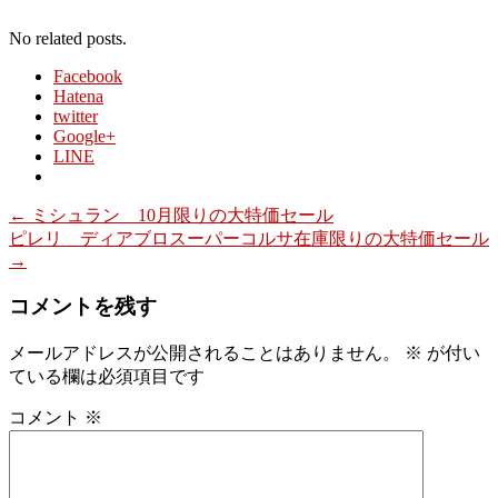
に
Twitter
は
で
No related posts.
ク
共
リ
有
ッ
(新
Facebook
ク
し
Hatena
し
い
て
ウ
twitter
く
ィ
Google+
だ
ン
さ
LINE
ド
い
ウ
(新
で
し
開
い
き
←
ミシュラン 10月限りの大特価セール
ウ
ま
ピレリ ディアブロスーパーコルサ在庫限りの大特価セール
ィ
す)
ン
→
ド
ウ
で
コメントを残す
開
き
ま
メールアドレスが公開されることはありません。
※
が付い
す)
ている欄は必須項目です
コメント
※