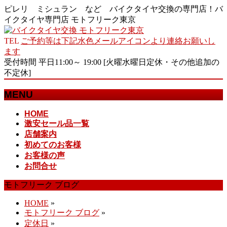
ピレリ ミシュラン など バイクタイヤ交換の専門店！バ
イクタイヤ専門店 モトフリーク東京
TEL
ご予約等は下記水色メールアイコンより連絡お願いし
ます
受付時間 平日11:00～ 19:00 [火曜水曜日定休・その他追加の
不定休]
MENU
メ
HOME
激安セール品一覧
ニ
店舗案内
ュ
初めてのお客様
ー
お客様の声
を
お問合せ
飛
ば
モトフリーク ブログ
す
HOME
»
モトフリーク ブログ
»
定休日
»