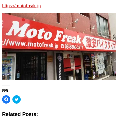
https://motofreak.jp
共有:
Facebook
ク
で
リ
共
ッ
有
ク
す
し
Related Posts:
る
て