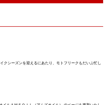
バイクシーズンを迎えるにあたり、モトフリークもだいぶ忙し
成オイルＡＭＳＯＩＬ（アムズオイル） のページを更新いたし