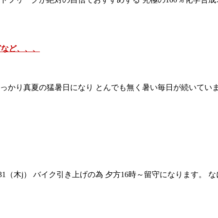
どなど、、、
すっかり真夏の猛暑日になり とんでも無く暑い毎日が続いていま
（木j） バイク引き上げの為 夕方16時～留守になります。 なにと