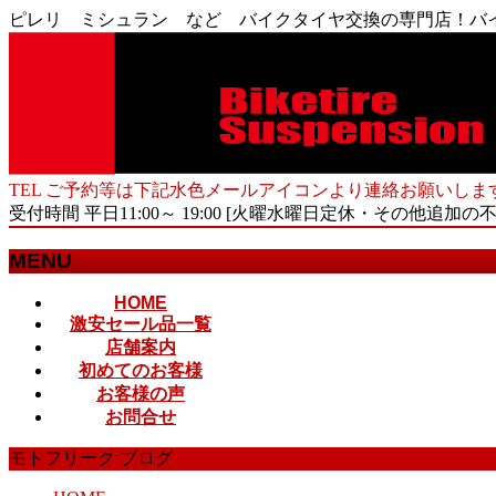
ピレリ ミシュラン など バイクタイヤ交換の専門店！バ
TEL ご予約等は下記水色メールアイコンより連絡お願いしま
受付時間 平日11:00～ 19:00 [火曜水曜日定休・その他追加の
MENU
メ
HOME
激安セール品一覧
ニ
店舗案内
ュ
初めてのお客様
ー
お客様の声
を
お問合せ
飛
ば
モトフリーク ブログ
す