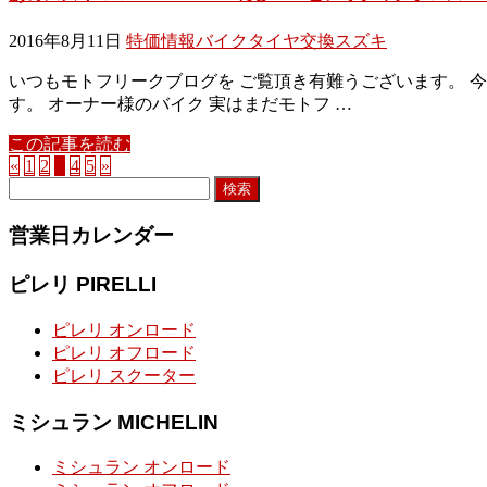
2016年8月11日
特価情報
バイクタイヤ交換
スズキ
いつもモトフリークブログを ご覧頂き有難うございます。 今
す。 オーナー様のバイク 実はまだモトフ …
この記事を読む
«
1
2
3
4
5
»
検
索:
営業日カレンダー
ピレリ PIRELLI
ピレリ オンロード
ピレリ オフロード
ピレリ スクーター
ミシュラン MICHELIN
ミシュラン オンロード