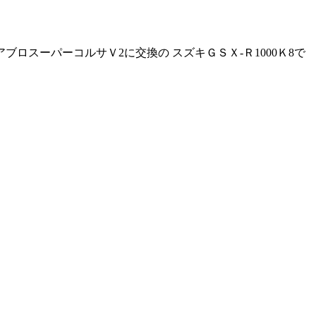
ロスーパーコルサＶ2に交換の スズキＧＳＸ-Ｒ1000Ｋ8で