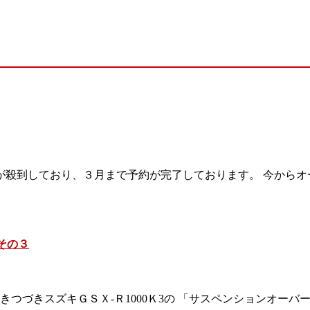
が殺到しており、３月まで予約が完了しております。 今からオ
その３
きつづきスズキＧＳＸ-Ｒ1000Ｋ3の 「サスペンションオーバ