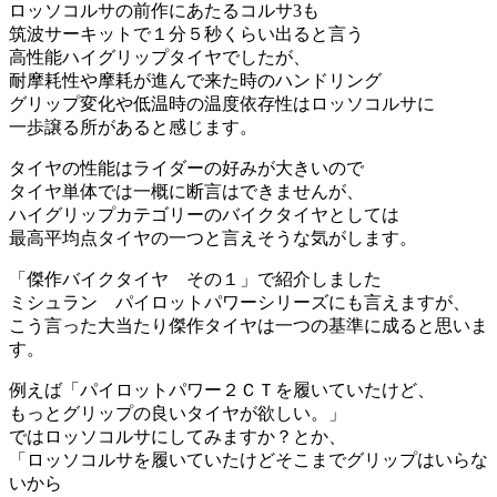
ロッソコルサの前作にあたるコルサ3も
筑波サーキットで１分５秒くらい出ると言う
高性能ハイグリップタイヤでしたが、
耐摩耗性や摩耗が進んで来た時のハンドリング
グリップ変化や低温時の温度依存性はロッソコルサに
一歩譲る所があると感じます。
タイヤの性能はライダーの好みが大きいので
タイヤ単体では一概に断言はできませんが、
ハイグリップカテゴリーのバイクタイヤとしては
最高平均点タイヤの一つと言えそうな気がします。
「傑作バイクタイヤ その１」で紹介しました
ミシュラン パイロットパワーシリーズにも言えますが、
こう言った大当たり傑作タイヤは一つの基準に成ると思いま
す。
例えば「パイロットパワー２ＣＴを履いていたけど、
もっとグリップの良いタイヤが欲しい。」
ではロッソコルサにしてみますか？とか、
「ロッソコルサを履いていたけどそこまでグリップはいらな
いから