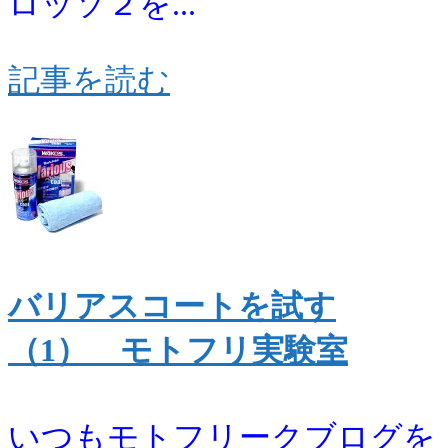
ロッソ２を...
記事を読む
バリアスコートを試す
（1） モトフリ実験室
いつもモトフリークブログを