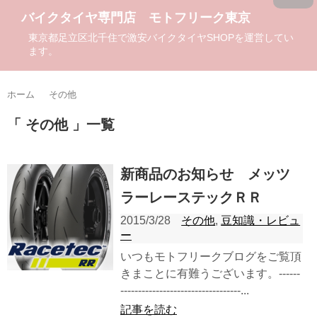
バイクタイヤ専門店 モトフリーク東京
東京都足立区北千住で激安バイクタイヤSHOPを運営してい
ます。
ホーム
その他
その他
一覧
新商品のお知らせ メッツ
ラーレーステックＲＲ
2015/3/28
その他
,
豆知識・レビュ
ー
いつもモトフリークブログをご覧頂
きまことに有難うございます。------
----------------------------------...
記事を読む