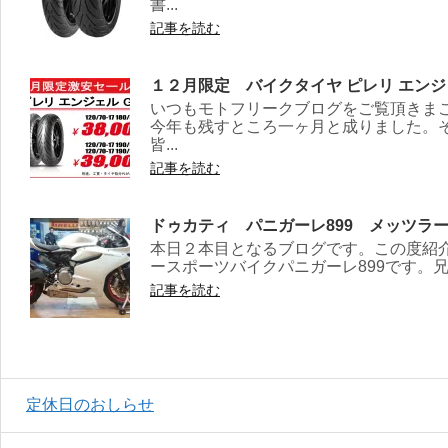
書...
記事を読む
１２月限定 バイクタイヤ ピレリ エン
いつもモトフリークブログをご覧頂きま
今年も残すところ一ヶ月と成りました。そ
皆...
記事を読む
ドゥカティ パニガーレ899 メッツラー
本日２本目となるブログです。この度紹
ースポーツバイクパニガーレ899です。兄貴
記事を読む
定休日のおしらせ